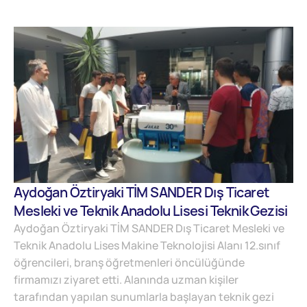
Aydoğan Öztiryaki TİM SANDER Dış Ticaret
Mesleki ve Teknik Anadolu Lisesi Teknik Gezisi
Aydoğan Öztiryaki TİM SANDER Dış Ticaret Mesleki ve
Teknik Anadolu Lises Makine Teknolojisi Alanı 12.sınıf
öğrencileri, branş öğretmenleri öncülüğünde
firmamızı ziyaret etti. Alanında uzman kişiler
tarafından yapılan sunumlarla başlayan teknik gezi