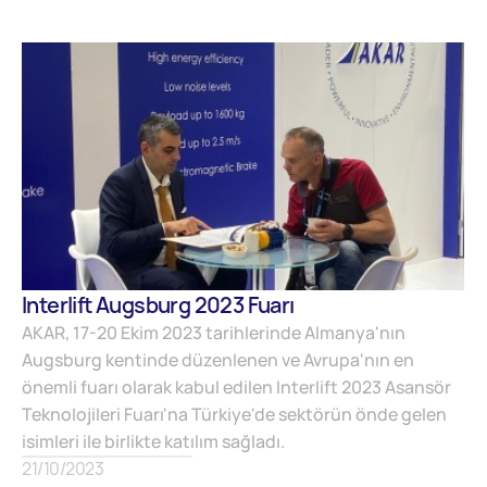
Interlift Augsburg 2023 Fuarı
AKAR, 17-20 Ekim 2023 tarihlerinde Almanya'nın
Augsburg kentinde düzenlenen ve Avrupa'nın en
önemli fuarı olarak kabul edilen Interlift 2023 Asansör
Teknolojileri Fuarı'na Türkiye'de sektörün önde gelen
isimleri ile birlikte katılım sağladı.
21/10/2023