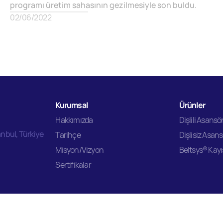
programı üretim sahasının gezilmesiyle son buldu.
02/06/2022
Kurumsal
Ürünler
Hakkımızda
Dişlili Asansö
anbul, Türkiye
Tarihçe
Dişlisiz Asan
Misyon/Vizyon
Beltsys® Kayış
Sertifikalar