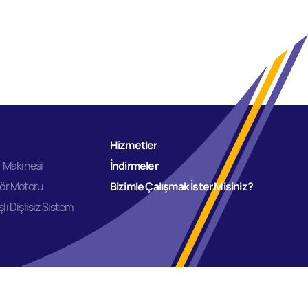
Hizmetler
r Makinesi
İndirmeler
sör Motoru
Bizimle Çalışmak İster Misiniz?
lı Dişlisiz Sistem