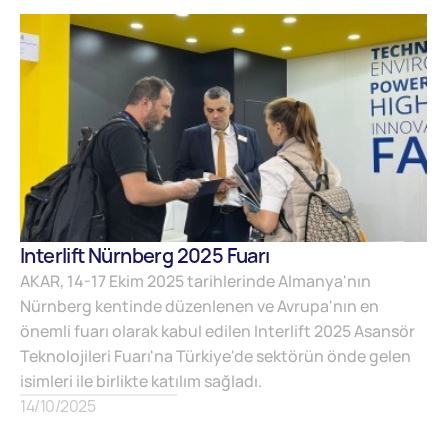
Interlift Nürnberg 2025 Fuarı
AKAR, 14-17 Ekim 2025 tarihlerinde Almanya'nın
Nürnberg kentinde düzenlenen ve Avrupa'nın en
önemli fuarı olarak kabul edilen Interlift 2025 Asansör
Teknolojileri Fuarı'na Türkiye'de sektörün önde gelen
isimleri ile birlikte katılım sağladı.
14/10/2025