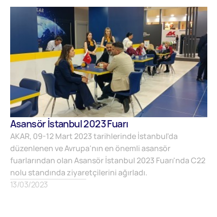
Asansör İstanbul 2023 Fuarı
AKAR, 09-12 Mart 2023 tarihlerinde İstanbul’da
düzenlenen ve Avrupa'nın en önemli asansör
fuarlarından olan Asansör İstanbul 2023 Fuarı'nda C22
nolu standında ziyaretçilerini ağırladı.
13/03/2023