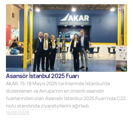
Asansör İstanbul 2025 Fuarı
AKAR, 15-18 Mayıs 2025 tarihlerinde İstanbul’da
düzenlenen ve Avrupa'nın en önemli asansör
fuarlarından olan Asansör İstanbul 2025 Fuarı'nda C22
nolu standında ziyaretçilerini ağırladı.
15/05/2025