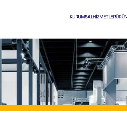
KURUMSAL
HİZMETLER
ÜRÜN
KURUMSAL
HİZMETLER
ÜRÜNLER
BİZDEN HABERLER
İLETİŞİM
İNDİRMELER
TR