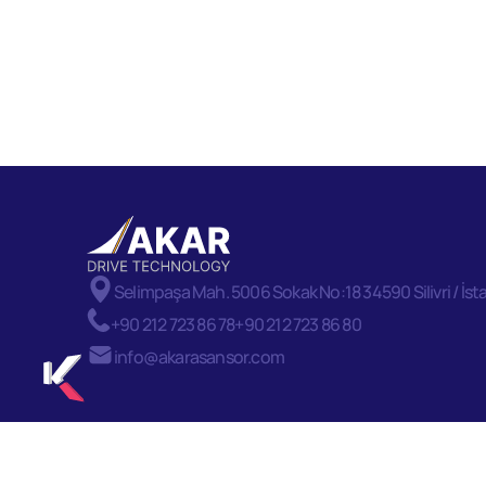
Selimpaşa Mah. 5006 Sokak No:18 34590 Silivri / İst
+90 212 723 86 78
+90 212 723 86 80
info@akarasansor.com